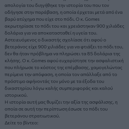
απολογία του διηγήθηκε την ιστορία του που τον
οδήγησε στην παράβαση, η οποία έρχεται μετά από ένα
βαρύ ατύχημα που είχε στο πόδι. Ο κ. Gomes
ακρωτηρίασε το πόδι του και χρειάστηκαν 900 χιλιάδες
δολάρια για να αποκατασταθεί η υγεία του.
Αστειευόμενος ο δικαστής σχολίασε ότι αφού ο
βετεράνος είχε 900 χιλιάδες για να φτιάξει το πόδι του,
δεν θα ήταν πρόβλημα να πληρώσει τα 85 δολάρια της
κλήσης. Ο κ. Gomes αφού ευχαρίστησε την ασφαλιστική
που πλήρωσε το κόστος της επέμβασης, χαμογελώντας
περίμενε την απόφαση, η οποία τον απάλλαξε από το
πρόστιμο αφήνοντάς τον μόνο με τα έξοδα του
δικαστηρίου λόγω καλής συμπεριφοράς και καλού
ιστορικού.
Η ιστορία αυτή μας θυμίζει την αξία της ασφάλισης, η
οποία σε αυτή την περίπτωση έσωσε το πόδι του
βετεράνου στρατιωτικού.
Δείτε το βίντεο: