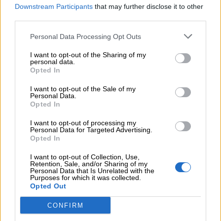
στις αγορές, οι «κρυμμένες» αξίες της ΓΕΚ ΤΕΡΝΑ
Downstream Participants
that may further disclose it to other
third parties.
05.08.2026 - 08:37
Ιωάννης Μπολέτης – ΩΝΑΣΕΙΟ
Personal Data Processing Opt Outs
I want to opt-out of the Sharing of my
04.08.2026 - 15:33
personal data.
ERGO Hellas: Μέτρα στήριξης για τους πληγέντες
Opted In
ασφαλισμένους της από τις πυρκαγιές
I want to opt-out of the Sale of my
Personal Data.
04.08.2026 - 12:40
Opted In
Τράπεζα Κύπρου: Ενισχυμένες κατά 31% οι ασφαλιστικές
υπηρεσίες - Κέρδη €252 εκατ. (+7%) και ROTE 18.8% στο
I want to opt-out of processing my
εξάμηνο
Personal Data for Targeted Advertising.
Opted In
I want to opt-out of Collection, Use,
ΠΕΡΙΣΣΟΤΕΡΑ
Retention, Sale, and/or Sharing of my
Personal Data that Is Unrelated with the
Purposes for which it was collected.
Opted Out
CONFIRM