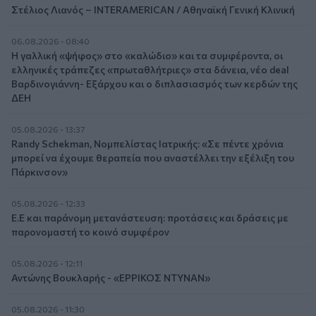
Στέλιος Λιανός – INTERAMERICAN / Αθηναϊκή Γενική Κλινική
06.08.2026 - 08:40
Η γαλλική «ψήφος» στο «καλώδιο» και τα συμφέροντα, οι
ελληνικές τράπεζες «πρωταθλήτριες» στα δάνεια, νέο deal
Βαρδινογιάννη- Εξάρχου και ο διπλασιασμός των κερδών της
ΔΕΗ
05.08.2026 - 13:37
Randy Schekman, Νομπελίστας Ιατρικής: «Σε πέντε χρόνια
μπορεί να έχουμε θεραπεία που αναστέλλει την εξέλιξη του
Πάρκινσον»
05.08.2026 - 12:33
Ε.Ε και παράνομη μετανάστευση: προτάσεις και δράσεις με
παρονομαστή το κοινό συμφέρον
05.08.2026 - 12:11
Αντώνης Βουκλαρής - «ΕΡΡΙΚΟΣ ΝΤΥΝΑΝ»
05.08.2026 - 11:30