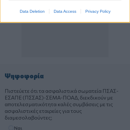
Data Deletion
Data Access
Privacy Policy
Ψηφοφορία
Πιστεύετε ότι τα ασφαλιστικά σωματεία ΠΣΑΣ-
ΕΣΑΠΕ (ΠΣΣΑΣ)-ΣΕΜΑ-ΠΟΑΔ, διεκδικούν με
αποτελεσματικότητα καλές συμβάσεις με τις
ασφαλιστικές εταιρείες για τους
διαμεσολαβούντες;
Επιλογές
Ναι