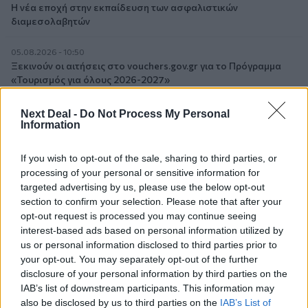
Η νέα εποχή στην εκπαίδευση των ασφαλιστικών
διαμεσολαβητών
05.08.2026 - 10:50
Ξεκινούν οι αιτήσεις στο vouchers.gov.gr για το Πρόγραμμα
«Τουρισμός για όλους 2026-2027»
05.08.2026 - 10:19
Next Deal -
Do Not Process My Personal
WWF: Περισσότερα από 180.000 στρέμματα καμένων
Information
δασικών εκτάσεων στην Ελλάδα σε λίγες μόλις μέρες
If you wish to opt-out of the sale, sharing to third parties, or
05.08.2026 - 09:45
processing of your personal or sensitive information for
Η Ελλάδα που αντιστέκεται και επιμένει να μην ασφαλίζεται!
targeted advertising by us, please use the below opt-out
section to confirm your selection. Please note that after your
05.08.2026 - 09:20
opt-out request is processed you may continue seeing
Καλοκαιρινό ταξίδι: Οι 8 συμβουλές που αξίζει να δώσει κάθε
interest-based ads based on personal information utilized by
ασφαλιστής στους πελάτες του
us or personal information disclosed to third parties prior to
your opt-out. You may separately opt-out of the further
05.08.2026 - 08:51
disclosure of your personal information by third parties on the
Το εκλογικό «καμπανάκι» της Goldman Sachs, η ισχυρή
IAB’s list of downstream participants. This information may
πιστωτική επέκταση των ελληνικών τραπεζών, το «πάρτι»
also be disclosed by us to third parties on the
IAB’s List of