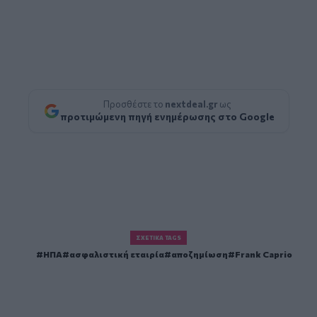
Προσθέστε το
nextdeal.gr
ως
προτιμώμενη πηγή ενημέρωσης στο Google
ΣΧΕΤΙΚΆ TAGS
ΗΠΑ
ασφαλιστική εταιρία
αποζημίωση
Frank Caprio