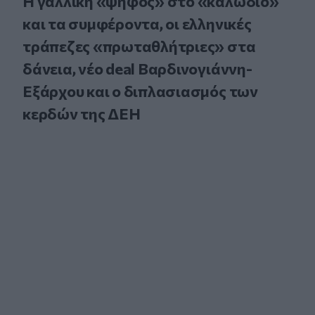
Η γαλλική «ψήφος» στο «καλώδιο»
και τα συμφέροντα, οι ελληνικές
τράπεζες «πρωταθλήτριες» στα
δάνεια, νέο deal Βαρδινογιάννη-
Εξάρχου και ο διπλασιασμός των
κερδών της ΔΕΗ