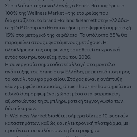
Στο πλαίσιο της συναλλαγής, ο Fourlis θα εισφέρει το
100% της Wellness Market –της εταιρείας που
διαχειρίζεται το brand Holland & Barrett στην Ελλάδα–
στη DrP Group και θα αποκτήσει μειοψηφική συμμετοχή
15% στο μετοχικό της κεφάλαιο. Το υπόλοιπο 85% θα
παραμείνει στους υφιστάμενους μετόχους. Η
ολοκλήρωση της συμφωνίας τοποθετείται χρονικά
εντός του πρώτου εξαμήνου του 2026.
Η συνεργασία σηματοδοτεί αλλαγή στο μοντέλο
ανάπτυξης του brand στην Ελλάδα, με μετατόπιση προς
το κανάλι του φαρμακείου. Στόχος είναι η ανάπτυξη
νέων μορφών παρουσίας, όπως shop-in-shop σημεία και
ειδικά διαμορφωμένοι χώροι μέσα στα φαρμακεία,
αξιοποιώντας τη συμπληρωματική τεχνογνωσία των
δύο πλευρών.
Η Wellness Market διαθέτει σήμερα δίκτυο 10 φυσικών
καταστημάτων, καθώς και ηλεκτρονική πλατφόρμα, με
προϊόντα που καλύπτουν τη διατροφή, τα