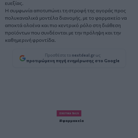
ευεξίας.
Η συμφωνία αποτυπώνει τη στροφή της αγοράς προς
πολυκαναλικά μοντέλα διανομής, με το φαρμακείο να
αποκτά ολοένα και πιο κεντρικό ρόλο στη διάθεση
προϊόντων που συνδέονται με την πρόληψη και την
καθημερινή φροντίδα.
Προσθέστε το
nextdeal.gr
ως
προτιμώμενη πηγή ενημέρωσης στο Google
ΣΧΕΤΙΚΆ TAGS
φαρμακεία