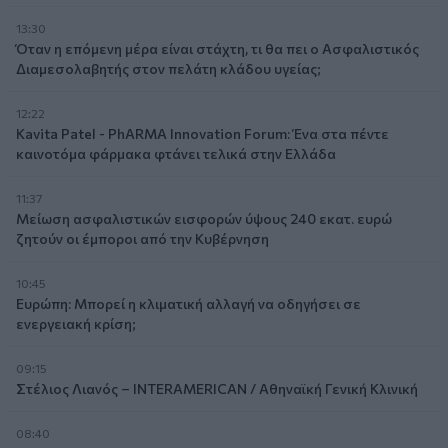
13:30
Όταν η επόμενη μέρα είναι στάχτη, τι θα πει ο Ασφαλιστικός
Διαμεσολαβητής στον πελάτη κλάδου υγείας;
12:22
Kavita Patel - PhARMA Innovation Forum: Ένα στα πέντε
καινοτόμα φάρμακα φτάνει τελικά στην Ελλάδα
11:37
Μείωση ασφαλιστικών εισφορών ύψους 240 εκατ. ευρώ
ζητούν οι έμποροι από την Κυβέρνηση
10:45
Ευρώπη: Μπορεί η κλιματική αλλαγή να οδηγήσει σε
ενεργειακή κρίση;
09:15
Στέλιος Λιανός – INTERAMERICAN / Αθηναϊκή Γενική Κλινική
08:40