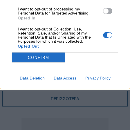
I want to opt-out of processing my
Personal Data for Targeted Advertising.
04.08.2026 - 15:33
Opted In
ERGO Hellas: Μέτρα στήριξης για τους πληγέντες
ασφαλισμένους της από τις πυρκαγιές
I want to opt-out of Collection, Use,
Retention, Sale, and/or Sharing of my
Personal Data that Is Unrelated with the
04.08.2026 - 12:40
Purposes for which it was collected.
Τράπεζα Κύπρου: Ενισχυμένες κατά 31% οι ασφαλιστικές
Opted Out
υπηρεσίες - Κέρδη €252 εκατ. (+7%) και ROTE 18.8% στο
εξάμηνο
CONFIRM
04.08.2026 - 11:49
Σπύρος Γεωργαράς - «ΥΓΕΙΑ» / Ερευνητικό και Θεραπευτικό
Data Deletion
Data Access
Privacy Policy
Ινστιτούτο ΟΦΘΑΛΜΟΣ
ΠΕΡΙΣΣΟΤΕΡΑ