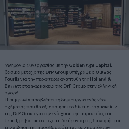
Μνημόνιο Συνεργασίας με την
Golden Age Capital,
βασικό μέτοχο της
DrP Group
υπέγραψε ο
Όμιλος
Fourlis
για την περαιτέρω ανάπτυξη της
Holland &
Barrett
στα φαρμακεία της DrP Group στην ελληνική
αγορά.
Η συμφωνία προβλέπει τη δημιουργία ενός νέου
σχήματος που θα αξιοποιήσει το δίκτυο φαρμακείων
της DrP Group για την ενίσχυση της παρουσίας του
brand, με βασικό στόχο τη διεύρυνση της διανομής και
την αύξηση της προσβασιμότητας των προϊόντων.