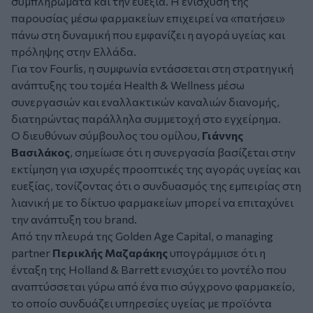
συμπληρώματα και την ευεξία. Η ενίσχυση της
παρουσίας μέσω φαρμακείων επιχειρεί να «πατήσει»
πάνω στη δυναμική που εμφανίζει η αγορά υγείας και
πρόληψης στην Ελλάδα.
Για τον Fourlis, η συμφωνία εντάσσεται στη στρατηγική
ανάπτυξης του τομέα Health & Wellness μέσω
συνεργασιών και εναλλακτικών καναλιών διανομής,
διατηρώντας παράλληλα συμμετοχή στο εγχείρημα.
Ο διευθύνων σύμβουλος του ομίλου,
Γιάννης
Βασιλάκος
, σημείωσε ότι η συνεργασία βασίζεται στην
εκτίμηση για ισχυρές προοπτικές της αγοράς υγείας και
ευεξίας, τονίζοντας ότι ο συνδυασμός της εμπειρίας στη
λιανική με το δίκτυο φαρμακείων μπορεί να επιταχύνει
την ανάπτυξη του brand.
Από την πλευρά της Golden Age Capital, ο managing
partner
Περικλής Μαζαράκης
υπογράμμισε ότι η
ένταξη της Holland & Barrett ενισχύει το μοντέλο που
αναπτύσσεται γύρω από ένα πιο σύγχρονο φαρμακείο,
το οποίο συνδυάζει υπηρεσίες υγείας με προϊόντα