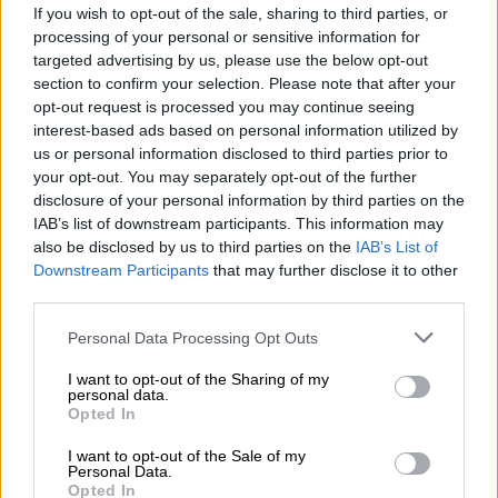
05.08.2026 - 10:50
If you wish to opt-out of the sale, sharing to third parties, or
Ξεκινούν οι αιτήσεις στο vouchers.gov.gr για το Πρόγραμμα
processing of your personal or sensitive information for
«Τουρισμός για όλους 2026-2027»
targeted advertising by us, please use the below opt-out
section to confirm your selection. Please note that after your
05.08.2026 - 10:19
opt-out request is processed you may continue seeing
WWF: Περισσότερα από 180.000 στρέμματα καμένων
interest-based ads based on personal information utilized by
δασικών εκτάσεων στην Ελλάδα σε λίγες μόλις μέρες
us or personal information disclosed to third parties prior to
your opt-out. You may separately opt-out of the further
05.08.2026 - 09:45
disclosure of your personal information by third parties on the
Η Ελλάδα που αντιστέκεται και επιμένει να μην ασφαλίζεται!
IAB’s list of downstream participants. This information may
also be disclosed by us to third parties on the
IAB’s List of
05.08.2026 - 09:20
Downstream Participants
that may further disclose it to other
Καλοκαιρινό ταξίδι: Οι 8 συμβουλές που αξίζει να δώσει κάθε
third parties.
ασφαλιστής στους πελάτες του
Personal Data Processing Opt Outs
05.08.2026 - 08:51
I want to opt-out of the Sharing of my
Το εκλογικό «καμπανάκι» της Goldman Sachs, η ισχυρή
personal data.
πιστωτική επέκταση των ελληνικών τραπεζών, το «πάρτι»
Opted In
στις αγορές, οι «κρυμμένες» αξίες της ΓΕΚ ΤΕΡΝΑ
I want to opt-out of the Sale of my
Personal Data.
05.08.2026 - 08:37
Opted In
Ιωάννης Μπολέτης – ΩΝΑΣΕΙΟ