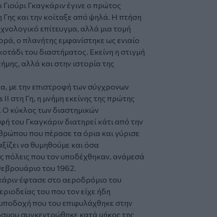
 ο Γιούρι Γκαγκάριν έγινε ο πρώτος
 Γης και την κοίταξε από ψηλά. Η πτήση
τεχνολογικό επίτευγμα, αλλά μια τομή
ορά, ο πλανήτης εμφανίστηκε ως ενιαίο
κοτάδι του διαστήματος. Εκείνη η στιγμή
τήμης, αλλά και στην ιστορία της
α, με την επιστροφή των σύγχρονων
Ι στη Γη, η μνήμη εκείνης της πρώτης
 Ο κύκλος των διαστημικών
φή του Γκαγκάριν διατηρεί κάτι από την
νθρώπου που πέρασε τα όρια και γύρισε
 αξίζει να θυμηθούμε και όσα
τις πόλεις που τον υποδέχθηκαν, ανάμεσά
 Φεβρουάριο του 1962.
γκάριν έφτασε στο αεροδρόμιο του
εριοδείας του που τον είχε ήδη
 υποδοχή που του επιφυλάχθηκε στην
όσμου συγκεντρώθηκε κατά μήκος της