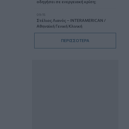
οδηγήσει σε ενεργειακή κρίση;
09:15
Στέλιος Λιανός – INTERAMERICAN /
Αθηναϊκή Γενική Κλινική
08:40
ΠΕΡΙΣΣΟΤΕΡΑ
Η γαλλική «ψήφος» στο «καλώδιο» και
τα συμφέροντα, οι ελληνικές τράπεζες
«πρωταθλήτριες» στα δάνεια, νέο deal
Βαρδινογιάννη- Εξάρχου και ο
διπλασιασμός των κερδών της ΔΕΗ
05.08.2026 - 13:37
Randy Schekman, Νομπελίστας Ιατρικής:
«Σε πέντε χρόνια μπορεί να έχουμε
θεραπεία που αναστέλλει την εξέλιξη
του Πάρκινσον»
05.08.2026 - 12:33
Ε.Ε και παράνομη μετανάστευση:
προτάσεις και δράσεις με παρονομαστή