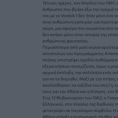
Τέτοιες ημέρες, τον Απρίλιο του 1961,
άνθρωπος που βγήκε έξω την τροχιά τη
του με το Vostok 1 δεν ήταν μόνο ένα 
στην ανθρώπινη εμπειρία: για πρώτη φ
σώμα, μια σφαίρα που αιωρείται στο σ
δεν ανήκει μόνο στην ιστορία της επισ
ανθρώπινης φαντασίας.
Περισσότερο από μισό αιώνα αργότερ
αποστολών του προγράμματος Artemis Ι
πτήσης επιστρέφει σχεδόν αυθόρμητα.
εξερευνήσεων συνεχίζεται, όμως η μορ
αρχική έκπληξη, την απλότητα ενός α
για να το διηγηθεί. Μαζί με την πτήση,
ακολούθησαν: τα ταξίδια του στη Γη, 
τους και την Αθήνα και η Κύπρος, τον
Στις 12 Φεβρουαρίου του 1962, ο Γκα
Ελληνικού, στο πλαίσιο της διεθνούς π
μετατρέψει σε παγκόσμιο σύμβολο. Η
Αθήνα υπήρξε εντυπωσιακή: πλήθος κ