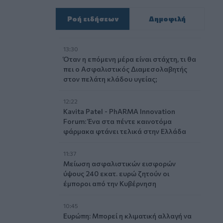
Ροή ειδήσεων
Δημοφιλή
13:30
Όταν η επόμενη μέρα είναι στάχτη, τι θα
πει ο Ασφαλιστικός Διαμεσολαβητής
στον πελάτη κλάδου υγείας;
12:22
Kavita Patel - PhARMA Innovation
Forum: Ένα στα πέντε καινοτόμα
φάρμακα φτάνει τελικά στην Ελλάδα
11:37
Μείωση ασφαλιστικών εισφορών
ύψους 240 εκατ. ευρώ ζητούν οι
έμποροι από την Κυβέρνηση
10:45
Ευρώπη: Μπορεί η κλιματική αλλαγή να