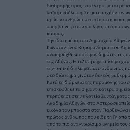
διαδρομής προς το κέντρο, μετατρέπο
λαϊκή εκδήλωση. Σε μια εποχή έντονων
πρώτου ανθρώπου στο διάστημα και μ
υπερβαίνει, έστω για λίγο, τα όρια τω
κόσμος.
Την ίδια ημέρα, στο Δημαρχείο Αθην
Κωνσταντίνου Καραμανλή και του Δημ
ανακηρύχθηκε επίτιμος δημότης της πό
της Αθήνας. Η τελετή είχε επίσημο χα
την τυπική διπλωματία: ο άνθρωπος πο
στο διάστημα γινόταν δεκτός με θερμό
Κατά τη διάρκεια της παραμονής του 
επισκέφθηκε τα σημαντικότερα σημεία
περπάτησε στην πλατεία Συντάγματος 
Ακαδημία Αθηνών, στο Αστεροσκοπείο
εικόνα του μπροστά στον Παρθενώνα α
πρώτος άνθρωπος που είδε τη Γη από 
από τα πιο αναγνωρίσιμα μνημεία του