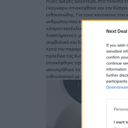
Λίγες ημέρες αργότερα, στο πλαίσιο τη
Γκαγκάριν επισκέφθηκε και την Κύπρο
ενθουσιώδης. Για τους κατοίκους του 
ανθρώπου που ταξίδεψε εκτός Γης είχ
κόσμου κατέκλυσε τους δρόμους για ν
Next Deal
διαστήματος», μετατρέποντας την επί
συμβολικό και λαϊκό χαρακτήρα.
If you wish 
Κατά την παραμονή του, ο σοβιετικός
sensitive in
πρόεδρο της Κυπριακής Δημοκρατίας,
confirm you
επισκέφθηκε την Αμμόχωστο και τη Λεμ
continue se
απονεμήθηκε το ασημένιο κλειδί της π
information 
further disc
ενθουσιασμό με τον οποίο τον υποδέχθ
participants
Downstream 
Persona
I want t