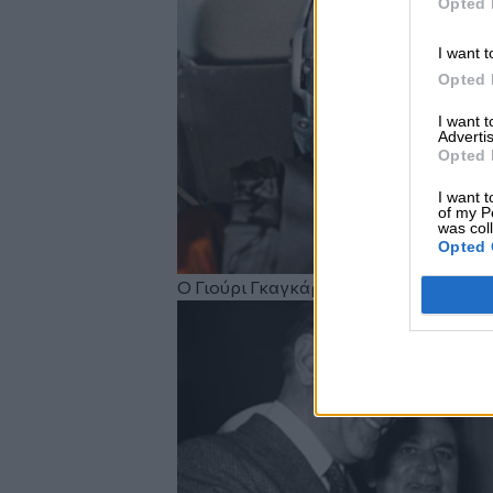
Opted 
I want t
Opted 
I want 
Advertis
Opted 
I want t
of my P
was col
Opted 
Ο Γιούρι Γκαγκάριν