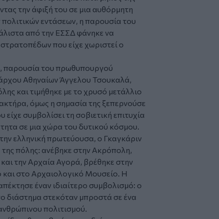
ντας την άφιξή του σε μια αυθόρμητη
 πολιτικών εντάσεων, η παρουσία του
άλιστα από την ΕΣΣΔ φάνηκε να
ν στρατοπέδων που είχε χωριστεί ο
ών, παρουσία του πρωθυπουργού
άρχου Αθηναίων Άγγελου Τσουκαλά,
λης και τιμήθηκε με το χρυσό μετάλλιο
ρακτήρα, όμως η σημασία της ξεπερνούσε
υ είχε συμβολίσει τη σοβιετική επιτυχία
τητα σε μια χώρα του δυτικού κόσμου.
στην ελληνική πρωτεύουσα, ο Γκαγκάριν
 της πόλης: ανέβηκε στην Ακρόπολη,
και την Αρχαία Αγορά, βρέθηκε στην
 και στο Αρχαιολογικό Μουσείο. Η
πέκτησε έναν ιδιαίτερο συμβολισμό: ο
το διάστημα στεκόταν μπροστά σε ένα
 ανθρώπινου πολιτισμού.