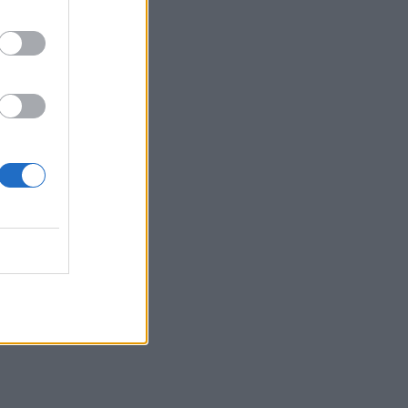
πυρκαγιές
04.08.2026 - 12:40
Τράπεζα Κύπρου: Ενισχυμένες κατά
31% οι ασφαλιστικές υπηρεσίες -
Κέρδη €252 εκατ. (+7%) και ROTE
18.8% στο εξάμηνο
04.08.2026 - 11:49
Σπύρος Γεωργαράς - «ΥΓΕΙΑ» /
Ερευνητικό και Θεραπευτικό Ινστιτούτο
ΟΦΘΑΛΜΟΣ
04.08.2026 - 11:46
10 βασικές συμβουλές για προστασία
μετά από πυρκαγιά