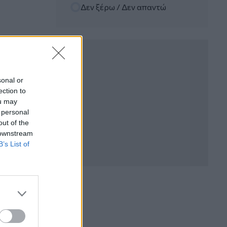
Δεν ξέρω / Δεν απαντώ
Η Ελλάδα που αντιστέκεται και επιμένει
να μην ασφαλίζεται!
05.08.2026 - 09:20
Καλοκαιρινό ταξίδι: Οι 8 συμβουλές που
αξίζει να δώσει κάθε ασφαλιστής
στους πελάτες του
sonal or
ection to
05.08.2026 - 08:51
ou may
Το εκλογικό «καμπανάκι» της Goldman
 personal
Sachs, η ισχυρή πιστωτική επέκταση
out of the
των ελληνικών τραπεζών, το «πάρτι»
 downstream
στις αγορές, οι «κρυμμένες» αξίες της
B’s List of
ΓΕΚ ΤΕΡΝΑ
05.08.2026 - 08:37
Ιωάννης Μπολέτης – ΩΝΑΣΕΙΟ
04.08.2026 - 15:33
ERGO Hellas: Μέτρα στήριξης για τους
πληγέντες ασφαλισμένους της από τις