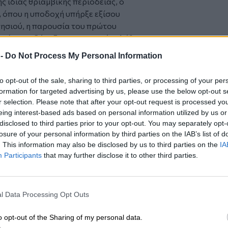
ς ίδιας θριαμβικής περιοδείας, ο
, όπου η υποδοχή υπήρξε εξίσου
νησιού, η παρουσία του πρώτου
ε κάτι σχεδόν εξωπραγματικό. Πλήθος
α δει από κοντά τον «άνθρωπο του
 -
Do Not Process My Personal Information
σκεψη σε ένα γεγονός με έντονο
to opt-out of the sale, sharing to third parties, or processing of your per
 κοσμοναύτης συναντήθηκε με τον τότε
formation for targeted advertising by us, please use the below opt-out s
 Αρχιεπίσκοπο Μακάριο Γ΄, ενώ
r selection. Please note that after your opt-out request is processed y
εσό. Στη Λεμεσό, μάλιστα, του
eing interest-based ads based on personal information utilized by us or
όλης — μια τιμή που σφράγιζε τον
disclosed to third parties prior to your opt-out. You may separately opt-
losure of your personal information by third parties on the IAB’s list of
ηκε το νησί.
. This information may also be disclosed by us to third parties on the
IA
Participants
that may further disclose it to other third parties.
l Data Processing Opt Outs
o opt-out of the Sharing of my personal data.