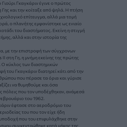
 ο Γιούρι Γκαγκάριν έγινε ο πρώτος
 Γης και την κοίταξε από ψηλά. Η πτήση
τεχνολογικό επίτευγμα, αλλά μια τομή
ορά, ο πλανήτης εμφανίστηκε ως ενιαίο
κοτάδι του διαστήματος. Εκείνη η στιγμή
τήμης, αλλά και στην ιστορία της
α, με την επιστροφή των σύγχρονων
Ι στη Γη, η μνήμη εκείνης της πρώτης
 Ο κύκλος των διαστημικών
φή του Γκαγκάριν διατηρεί κάτι από την
νθρώπου που πέρασε τα όρια και γύρισε
 αξίζει να θυμηθούμε και όσα
τις πόλεις που τον υποδέχθηκαν, ανάμεσά
 Φεβρουάριο του 1962.
γκάριν έφτασε στο αεροδρόμιο του
εριοδείας του που τον είχε ήδη
 υποδοχή που του επιφυλάχθηκε στην
όσμου συγκεντρώθηκε κατά μήκος της