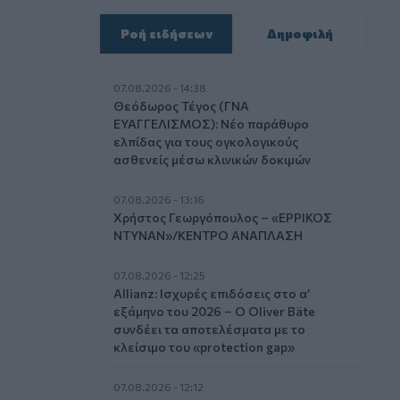
Ροή ειδήσεων
Δημοφιλή
07.08.2026 - 14:38
Θεόδωρος Τέγος (ΓΝΑ
ΕΥΑΓΓΕΛΙΣΜΟΣ): Νέο παράθυρο
ελπίδας για τους ογκολογικούς
ασθενείς μέσω κλινικών δοκιμών
07.08.2026 - 13:16
Χρήστος Γεωργόπουλος – «ΕΡΡΙΚΟΣ
ΝΤΥΝΑΝ»/ΚΕΝΤΡΟ ΑΝΑΠΛΑΣΗ
07.08.2026 - 12:25
Allianz: Ισχυρές επιδόσεις στο α’
εξάμηνο του 2026 – Ο Oliver Bäte
συνδέει τα αποτελέσματα με το
κλείσιμο του «protection gap»
07.08.2026 - 12:12