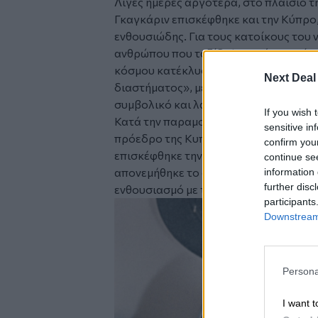
Λίγες ημέρες αργότερα, στο πλαίσιο τη
Γκαγκάριν επισκέφθηκε και την Κύπρο
ενθουσιώδης. Για τους κατοίκους του 
ανθρώπου που ταξίδεψε εκτός Γης είχ
κόσμου κατέκλυσε τους δρόμους για ν
Next Deal
διαστήματος», μετατρέποντας την επί
συμβολικό και λαϊκό χαρακτήρα.
If you wish 
Κατά την παραμονή του, ο σοβιετικός
sensitive in
πρόεδρο της Κυπριακής Δημοκρατίας,
confirm you
επισκέφθηκε την Αμμόχωστο και τη Λεμ
continue se
απονεμήθηκε το ασημένιο κλειδί της π
information 
further disc
ενθουσιασμό με τον οποίο τον υποδέχθ
participants
Downstream 
Persona
I want t