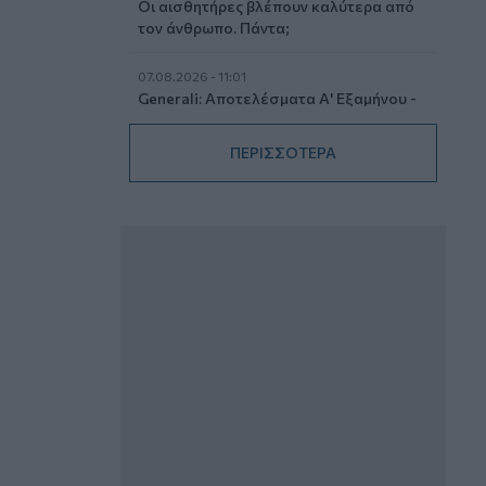
Οι αισθητήρες βλέπουν καλύτερα από
τον άνθρωπο. Πάντα;
07.08.2026 - 11:01
Generali: Αποτελέσματα Α' Εξαμήνου -
Εξαιρετική ανάπτυξη στα Λειτουργικά
και Προσαρμοσμένα Καθαρά
ΠΕΡΙΣΣΟΤΕΡΑ
Αποτελέσματα με συμβολή από όλες
τις επιχειρηματικές δραστηριότητες
07.08.2026 - 10:28
Ομαδικά Ασφαλιστικά προϊόντα
Επαγγελματικής Συνταξιοδότησης: Νέο
πεδίο ανάπτυξης για ασφαλιστικές και
ασφαλιστές
07.08.2026 - 09:23
CrediaBank: Οικονομικά Αποτελέσματα
A’ Εξαμήνου 2026 - Υψηλοί ρυθμοί
ανάπτυξης και νέα ρεκόρ επιδόσεων
07.08.2026 - 08:45