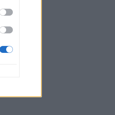
τα συμφέροντα, οι ελληνικές τράπεζες
«πρωταθλήτριες» στα δάνεια, νέο deal
Βαρδινογιάννη- Εξάρχου και ο
διπλασιασμός των κερδών της ΔΕΗ
05.08.2026
Randy Schekman, Νομπελίστας Ιατρικής:
«Σε πέντε χρόνια μπορεί να έχουμε
θεραπεία που αναστέλλει την εξέλιξη
του Πάρκινσον»
05.08.2026
Ε.Ε και παράνομη μετανάστευση:
προτάσεις και δράσεις με παρονομαστή
το κοινό συμφέρον
05.08.2026
Αντώνης Βουκλαρής - «ΕΡΡΙΚΟΣ
ΝΤΥΝΑΝ»
05.08.2026
Η νέα εποχή στην εκπαίδευση των