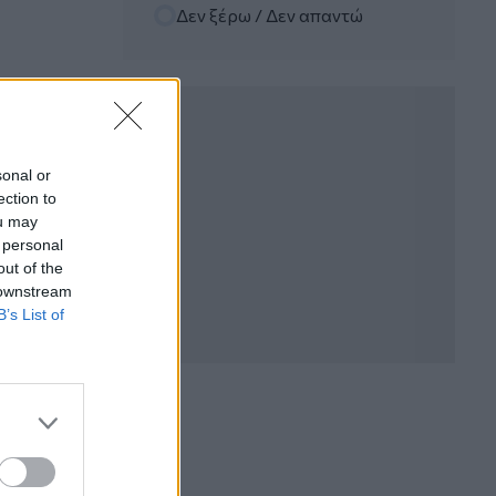
Δεν ξέρω / Δεν απαντώ
06.08.2026 - 12:22
Kavita Patel - PhARMA Innovation
Forum: Ένα στα πέντε καινοτόμα
φάρμακα φτάνει τελικά στην Ελλάδα
06.08.2026 - 11:37
Μείωση ασφαλιστικών εισφορών
sonal or
ύψους 240 εκατ. ευρώ ζητούν οι
ection to
έμποροι από την Κυβέρνηση
ou may
 personal
06.08.2026 - 10:45
out of the
Ευρώπη: Μπορεί η κλιματική αλλαγή να
 downstream
οδηγήσει σε ενεργειακή κρίση;
B’s List of
06.08.2026 - 09:15
Στέλιος Λιανός – INTERAMERICAN /
Αθηναϊκή Γενική Κλινική
06.08.2026 - 08:40
Η γαλλική «ψήφος» στο «καλώδιο» και