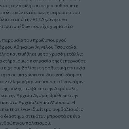
ντας την άφιξή του σε μια αυθόρμητη
 πολιτικών εντάσεων, η παρουσία του
άλιστα από την ΕΣΣΔ φάνηκε να
ν στρατοπέδων που είχε χωριστεί ο
ών, παρουσία του πρωθυπουργού
άρχου Αθηναίων Άγγελου Τσουκαλά,
λης και τιμήθηκε με το χρυσό μετάλλιο
ρακτήρα, όμως η σημασία της ξεπερνούσε
υ είχε συμβολίσει τη σοβιετική επιτυχία
τητα σε μια χώρα του δυτικού κόσμου.
στην ελληνική πρωτεύουσα, ο Γκαγκάριν
 της πόλης: ανέβηκε στην Ακρόπολη,
και την Αρχαία Αγορά, βρέθηκε στην
 και στο Αρχαιολογικό Μουσείο. Η
πέκτησε έναν ιδιαίτερο συμβολισμό: ο
το διάστημα στεκόταν μπροστά σε ένα
 ανθρώπινου πολιτισμού.