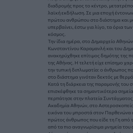
διαδρομής προς το κέντρο, μετατρέπο
λαϊκή εκδήλωση. Σε μια εποχή έντονων
πρώτου ανθρώπου στο διάστημα και μ
υπερβαίνει, έστω για λίγο, τα όρια τω
κόσμος.
Την ίδια ημέρα, στο Δημαρχείο Αθην
Κωνσταντίνου Καραμανλή και του Δημ
ανακηρύχθηκε επίτιμος δημότης της πό
της Αθήνας. Η τελετή είχε επίσημο χα
την τυπική διπλωματία: ο άνθρωπος πο
στο διάστημα γινόταν δεκτός με θερμό
Κατά τη διάρκεια της παραμονής του 
επισκέφθηκε τα σημαντικότερα σημεία
περπάτησε στην πλατεία Συντάγματος 
Ακαδημία Αθηνών, στο Αστεροσκοπείο
εικόνα του μπροστά στον Παρθενώνα α
πρώτος άνθρωπος που είδε τη Γη από 
από τα πιο αναγνωρίσιμα μνημεία του