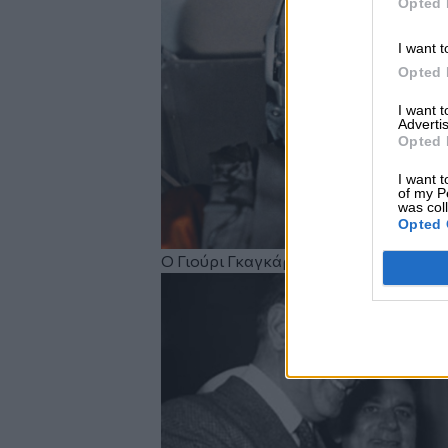
Opted 
I want t
Opted 
I want 
Advertis
Opted 
I want t
of my P
was col
Opted 
Ο Γιούρι Γκαγκάριν