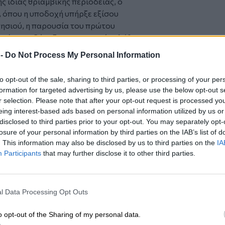
ς ίδιας θριαμβικής περιοδείας, ο
, όπου η υποδοχή υπήρξε εξίσου
νησιού, η παρουσία του πρώτου
ε κάτι σχεδόν εξωπραγματικό. Πλήθος
α δει από κοντά τον «άνθρωπο του
 -
Do Not Process My Personal Information
σκεψη σε ένα γεγονός με έντονο
to opt-out of the sale, sharing to third parties, or processing of your per
 κοσμοναύτης συναντήθηκε με τον τότε
formation for targeted advertising by us, please use the below opt-out s
 Αρχιεπίσκοπο Μακάριο Γ΄, ενώ
r selection. Please note that after your opt-out request is processed y
εσό. Στη Λεμεσό, μάλιστα, του
eing interest-based ads based on personal information utilized by us or
όλης — μια τιμή που σφράγιζε τον
disclosed to third parties prior to your opt-out. You may separately opt-
losure of your personal information by third parties on the IAB’s list of
ηκε το νησί.
. This information may also be disclosed by us to third parties on the
IA
Participants
that may further disclose it to other third parties.
l Data Processing Opt Outs
o opt-out of the Sharing of my personal data.