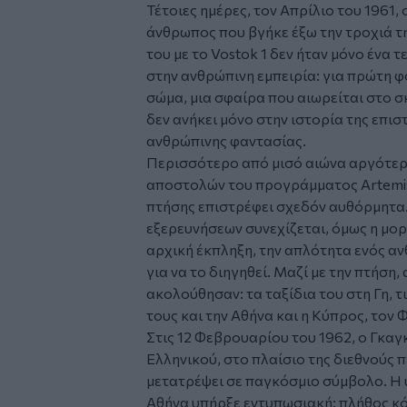
Τέτοιες ημέρες, τον Απρίλιο του 1961,
άνθρωπος που βγήκε έξω την τροχιά τη
του με το Vostok 1 δεν ήταν μόνο ένα 
στην ανθρώπινη εμπειρία: για πρώτη φ
σώμα, μια σφαίρα που αιωρείται στο σ
δεν ανήκει μόνο στην ιστορία της επισ
ανθρώπινης φαντασίας.
Περισσότερο από μισό αιώνα αργότερ
αποστολών του προγράμματος Artemis Ι
πτήσης επιστρέφει σχεδόν αυθόρμητα.
εξερευνήσεων συνεχίζεται, όμως η μορ
αρχική έκπληξη, την απλότητα ενός α
για να το διηγηθεί. Μαζί με την πτήση,
ακολούθησαν: τα ταξίδια του στη Γη, 
τους και την Αθήνα και η Κύπρος, τον
Στις 12 Φεβρουαρίου του 1962, ο Γκα
Ελληνικού, στο πλαίσιο της διεθνούς π
μετατρέψει σε παγκόσμιο σύμβολο. Η
Αθήνα υπήρξε εντυπωσιακή: πλήθος κ