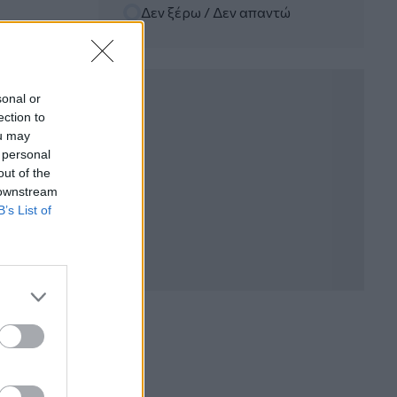
Δεν ξέρω / Δεν απαντώ
06.08.2026 - 12:22
Kavita Patel - PhARMA Innovation
Forum: Ένα στα πέντε καινοτόμα
φάρμακα φτάνει τελικά στην Ελλάδα
sonal or
ection to
06.08.2026 - 11:37
ou may
Μείωση ασφαλιστικών εισφορών
 personal
ύψους 240 εκατ. ευρώ ζητούν οι
έμποροι από την Κυβέρνηση
out of the
 downstream
B’s List of
06.08.2026 - 10:45
Ευρώπη: Μπορεί η κλιματική αλλαγή να
οδηγήσει σε ενεργειακή κρίση;
06.08.2026 - 09:15
Στέλιος Λιανός – INTERAMERICAN /
Αθηναϊκή Γενική Κλινική
06.08.2026 - 08:40
Η γαλλική «ψήφος» στο «καλώδιο» και