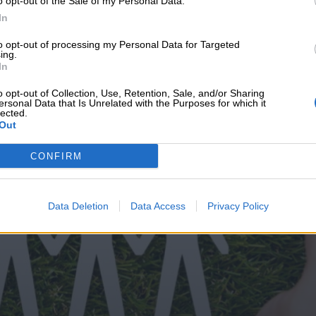
o opt-out of the Sale of my Personal Data.
υνεχής ροή
In
to opt-out of processing my Personal Data for Targeted
ing.
In
o opt-out of Collection, Use, Retention, Sale, and/or Sharing
ersonal Data that Is Unrelated with the Purposes for which it
lected.
Out
CONFIRM
Data Deletion
Data Access
Privacy Policy