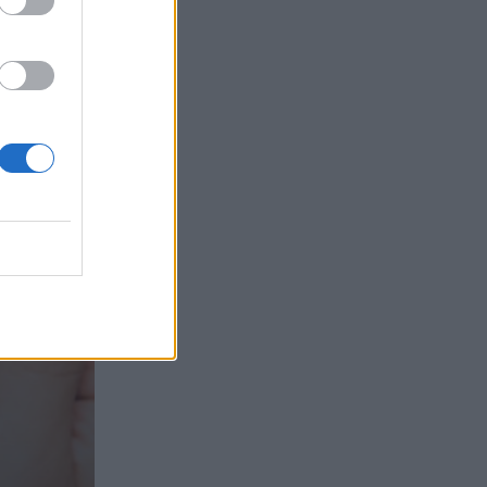
τα συμφέροντα, οι ελληνικές τράπεζες
«πρωταθλήτριες» στα δάνεια, νέο deal
Βαρδινογιάννη- Εξάρχου και ο
διπλασιασμός των κερδών της ΔΕΗ
05.08.2026 - 13:37
Randy Schekman, Νομπελίστας Ιατρικής:
«Σε πέντε χρόνια μπορεί να έχουμε
θεραπεία που αναστέλλει την εξέλιξη
του Πάρκινσον»
05.08.2026 - 12:33
Ε.Ε και παράνομη μετανάστευση:
προτάσεις και δράσεις με παρονομαστή
το κοινό συμφέρον
05.08.2026 - 12:11
Αντώνης Βουκλαρής - «ΕΡΡΙΚΟΣ
ΝΤΥΝΑΝ»
05.08.2026 - 11:30
Η νέα εποχή στην εκπαίδευση των