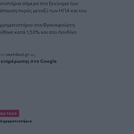
τιστήρια σήμερα στο ξεκίνημα των
τάπαυση πυρός μεταξύ των ΗΠΑ και του
ο χρηματιστήριο στη Φρανκφούρτη
χύθηκε κατά 1,53% και στο Λονδίνο
 το
nextdeal.gr
ως
 ενημέρωσης στο Google
ΙΚΆ TAGS
ά χρηματιστήρια