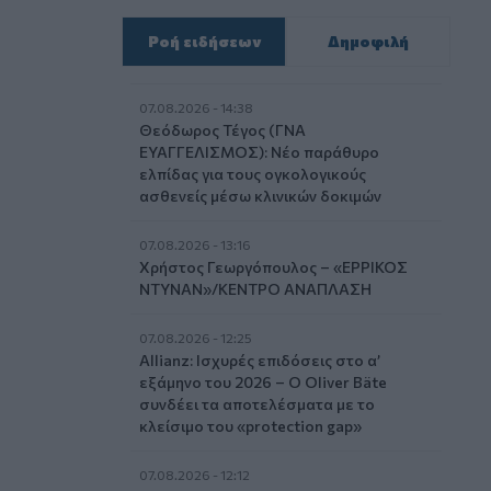
Ροή ειδήσεων
Δημοφιλή
07.08.2026 - 14:38
Θεόδωρος Τέγος (ΓΝΑ
ΕΥΑΓΓΕΛΙΣΜΟΣ): Νέο παράθυρο
ελπίδας για τους ογκολογικούς
ασθενείς μέσω κλινικών δοκιμών
07.08.2026 - 13:16
Χρήστος Γεωργόπουλος – «ΕΡΡΙΚΟΣ
ΝΤΥΝΑΝ»/ΚΕΝΤΡΟ ΑΝΑΠΛΑΣΗ
07.08.2026 - 12:25
Allianz: Ισχυρές επιδόσεις στο α’
εξάμηνο του 2026 – Ο Oliver Bäte
συνδέει τα αποτελέσματα με το
κλείσιμο του «protection gap»
07.08.2026 - 12:12