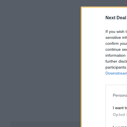
Next Deal
If you wish 
sensitive in
confirm you
continue se
information 
further disc
participants
Downstream 
Persona
I want t
Opted 