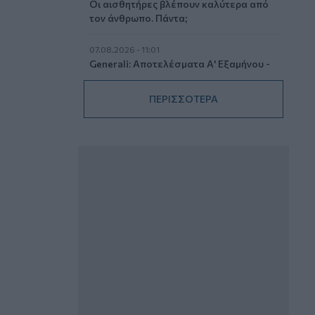
Οι αισθητήρες βλέπουν καλύτερα από
τον άνθρωπο. Πάντα;
07.08.2026 - 11:01
Generali: Αποτελέσματα Α' Εξαμήνου -
Εξαιρετική ανάπτυξη στα Λειτουργικά
και Προσαρμοσμένα Καθαρά
ΠΕΡΙΣΣΟΤΕΡΑ
Αποτελέσματα με συμβολή από όλες
τις επιχειρηματικές δραστηριότητες
07.08.2026 - 10:28
Ομαδικά Ασφαλιστικά προϊόντα
Επαγγελματικής Συνταξιοδότησης: Νέο
πεδίο ανάπτυξης για ασφαλιστικές και
ασφαλιστές
07.08.2026 - 09:23
CrediaBank: Οικονομικά Αποτελέσματα
A’ Εξαμήνου 2026 - Υψηλοί ρυθμοί
ανάπτυξης και νέα ρεκόρ επιδόσεων
07.08.2026 - 08:45