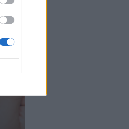
τα συμφέροντα, οι ελληνικές τράπεζες
«πρωταθλήτριες» στα δάνεια, νέο deal
Βαρδινογιάννη- Εξάρχου και ο
διπλασιασμός των κερδών της ΔΕΗ
05.08.2026 - 13:37
Randy Schekman, Νομπελίστας Ιατρικής:
«Σε πέντε χρόνια μπορεί να έχουμε
θεραπεία που αναστέλλει την εξέλιξη
του Πάρκινσον»
05.08.2026 - 12:33
Ε.Ε και παράνομη μετανάστευση:
προτάσεις και δράσεις με παρονομαστή
το κοινό συμφέρον
05.08.2026 - 12:11
Αντώνης Βουκλαρής - «ΕΡΡΙΚΟΣ
ΝΤΥΝΑΝ»
05.08.2026 - 11:30
Η νέα εποχή στην εκπαίδευση των