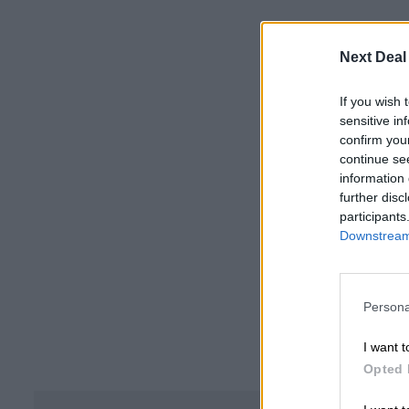
Next Deal
If you wish 
sensitive in
confirm you
continue se
information 
further disc
participants
Downstream 
Persona
I want t
Opted 