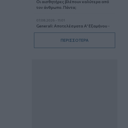
Οι αισθητήρες βλέπουν καλύτερα από
τον άνθρωπο. Πάντα;
07.08.2026 - 11:01
Generali: Αποτελέσματα Α' Εξαμήνου -
Εξαιρετική ανάπτυξη στα Λειτουργικά
και Προσαρμοσμένα Καθαρά
ΠΕΡΙΣΣΟΤΕΡΑ
Αποτελέσματα με συμβολή από όλες
τις επιχειρηματικές δραστηριότητες
07.08.2026 - 10:28
Ομαδικά Ασφαλιστικά προϊόντα
Επαγγελματικής Συνταξιοδότησης: Νέο
πεδίο ανάπτυξης για ασφαλιστικές και
ασφαλιστές
07.08.2026 - 09:23
CrediaBank: Οικονομικά Αποτελέσματα
A’ Εξαμήνου 2026 - Υψηλοί ρυθμοί
ανάπτυξης και νέα ρεκόρ επιδόσεων
07.08.2026 - 08:45