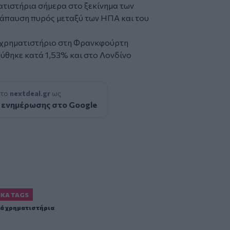
τιστήρια σήμερα στο ξεκίνημα των
τάπαυση πυρός μεταξύ των ΗΠΑ και του
ο χρηματιστήριο στη Φρανκφούρτη
χύθηκε κατά 1,53% και στο Λονδίνο
 το
nextdeal.gr
ως
 ενημέρωσης στο Google
ΙΚΆ TAGS
ά χρηματιστήρια