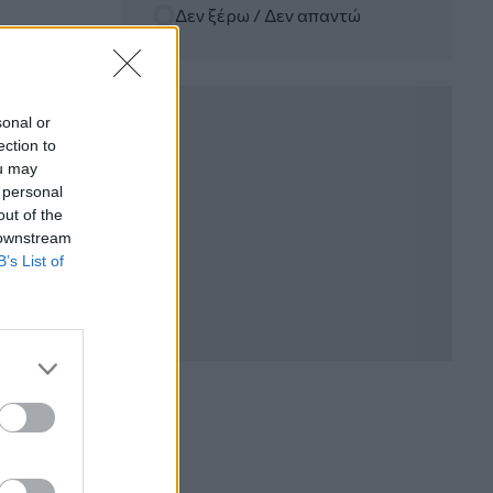
Δεν ξέρω / Δεν απαντώ
06.08.2026 - 12:22
Kavita Patel - PhARMA Innovation
Forum: Ένα στα πέντε καινοτόμα
φάρμακα φτάνει τελικά στην Ελλάδα
sonal or
ection to
06.08.2026 - 11:37
ou may
Μείωση ασφαλιστικών εισφορών
 personal
ύψους 240 εκατ. ευρώ ζητούν οι
έμποροι από την Κυβέρνηση
out of the
 downstream
B’s List of
06.08.2026 - 10:45
Ευρώπη: Μπορεί η κλιματική αλλαγή να
οδηγήσει σε ενεργειακή κρίση;
06.08.2026 - 09:15
Στέλιος Λιανός – INTERAMERICAN /
Αθηναϊκή Γενική Κλινική
06.08.2026 - 08:40
Η γαλλική «ψήφος» στο «καλώδιο» και