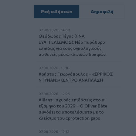
Ροή ειδήσεων
Δημοφιλή
07.08.2026 - 14:38
Θεόδωρος Τέγος (ΓΝΑ
ΕΥΑΓΓΕΛΙΣΜΟΣ): Νέο παράθυρο
ελπίδας για τους ογκολογικούς
ασθενείς μέσω κλινικών δοκιμών
07.08.2026 - 13:16
Χρήστος Γεωργόπουλος – «ΕΡΡΙΚΟΣ
ΝΤΥΝΑΝ»/ΚΕΝΤΡΟ ΑΝΑΠΛΑΣΗ
07.08.2026 - 12:25
Allianz: Ισχυρές επιδόσεις στο α’
εξάμηνο του 2026 – Ο Oliver Bäte
συνδέει τα αποτελέσματα με το
κλείσιμο του «protection gap»
07.08.2026 - 12:12