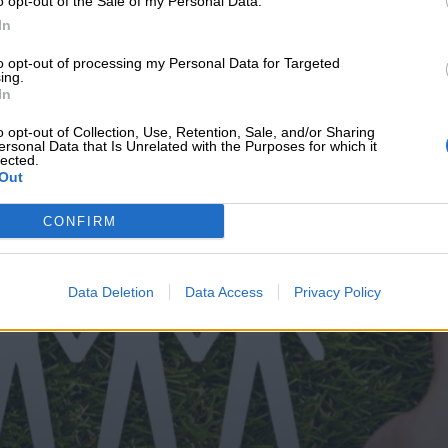
o opt-out of the Sale of my Personal Data.
υνεχής ροή
In
to opt-out of processing my Personal Data for Targeted
ing.
In
o opt-out of Collection, Use, Retention, Sale, and/or Sharing
ersonal Data that Is Unrelated with the Purposes for which it
lected.
Out
CONFIRM
Data Deletion
Data Access
Privacy Policy