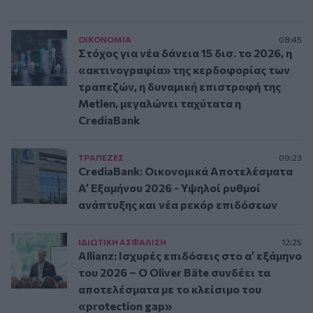
ΟΙΚΟΝΟΜΙΑ
08:45
Στόχος για νέα δάνεια 15 δισ. το 2026, η
«ακτινογραφία» της κερδοφορίας των
τραπεζών, η δυναμική επιστροφή της
Metlen, μεγαλώνει ταχύτατα η
CrediaBank
ΤΡAΠΕΖΕΣ
09:23
CrediaBank: Οικονομικά Αποτελέσματα
A’ Εξαμήνου 2026 - Υψηλοί ρυθμοί
ανάπτυξης και νέα ρεκόρ επιδόσεων
ΙΔΙΩΤΙΚΗ ΑΣΦAΛΙΣΗ
12:25
Allianz: Ισχυρές επιδόσεις στο α’ εξάμηνο
του 2026 – Ο Oliver Bäte συνδέει τα
αποτελέσματα με το κλείσιμο του
«protection gap»