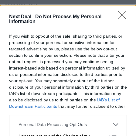
06.08.2026 - 09:15
Στέλιος Λιανός – INTERAMERICAN / Αθηναϊκή Γενική Κλινική
Next Deal -
Do Not Process My Personal
Information
06.08.2026 - 08:40
Η γαλλική «ψήφος» στο «καλώδιο» και τα συμφέροντα, οι
If you wish to opt-out of the sale, sharing to third parties, or
ελληνικές τράπεζες «πρωταθλήτριες» στα δάνεια, νέο deal
processing of your personal or sensitive information for
Βαρδινογιάννη- Εξάρχου και ο διπλασιασμός των κερδών της
targeted advertising by us, please use the below opt-out
ΔΕΗ
section to confirm your selection. Please note that after your
opt-out request is processed you may continue seeing
05.08.2026 - 13:37
interest-based ads based on personal information utilized by
Randy Schekman, Νομπελίστας Ιατρικής: «Σε πέντε χρόνια
us or personal information disclosed to third parties prior to
μπορεί να έχουμε θεραπεία που αναστέλλει την εξέλιξη του
your opt-out. You may separately opt-out of the further
Πάρκινσον»
disclosure of your personal information by third parties on the
IAB’s list of downstream participants. This information may
05.08.2026 - 12:33
also be disclosed by us to third parties on the
IAB’s List of
Ε.Ε και παράνομη μετανάστευση: προτάσεις και δράσεις με
Downstream Participants
that may further disclose it to other
παρονομαστή το κοινό συμφέρον
third parties.
05.08.2026 - 12:11
Personal Data Processing Opt Outs
Αντώνης Βουκλαρής - «ΕΡΡΙΚΟΣ ΝΤΥΝΑΝ»
I want to opt-out of the Sharing of my