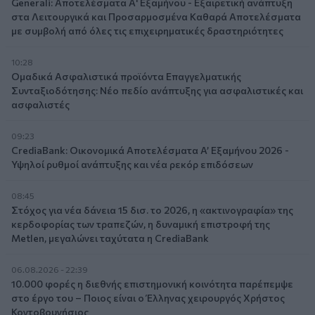
Generali: Αποτελέσματα Α' Εξαμήνου - Εξαιρετική ανάπτυξη
στα Λειτουργικά και Προσαρμοσμένα Καθαρά Αποτελέσματα
με συμβολή από όλες τις επιχειρηματικές δραστηριότητες
10:28
Ομαδικά Ασφαλιστικά προϊόντα Επαγγελματικής
Συνταξιοδότησης: Νέο πεδίο ανάπτυξης για ασφαλιστικές και
ασφαλιστές
09:23
CrediaBank: Οικονομικά Αποτελέσματα A’ Εξαμήνου 2026 -
Υψηλοί ρυθμοί ανάπτυξης και νέα ρεκόρ επιδόσεων
08:45
Στόχος για νέα δάνεια 15 δισ. το 2026, η «ακτινογραφία» της
κερδοφορίας των τραπεζών, η δυναμική επιστροφή της
Metlen, μεγαλώνει ταχύτατα η CrediaBank
06.08.2026 - 22:39
10.000 φορές η διεθνής επιστημονική κοινότητα παρέπεμψε
στο έργο του – Ποιος είναι ο Έλληνας χειρουργός Χρήστος
Κοντοβουνήσιος