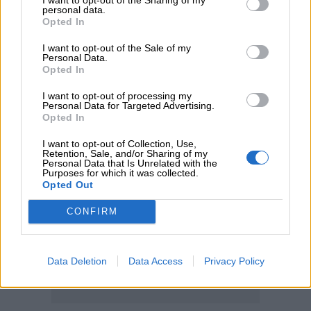
personal data.
05.08.2026 - 11:30
Opted In
Η νέα εποχή στην εκπαίδευση των ασφαλιστικών
διαμεσολαβητών
I want to opt-out of the Sale of my
Personal Data.
Opted In
ΠΕΡΙΣΣΟΤΕΡΑ
I want to opt-out of processing my
Personal Data for Targeted Advertising.
Opted In
I want to opt-out of Collection, Use,
Retention, Sale, and/or Sharing of my
Personal Data that Is Unrelated with the
Purposes for which it was collected.
Opted Out
CONFIRM
Data Deletion
Data Access
Privacy Policy