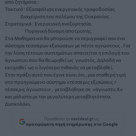
από ζητήματα :
Τακτικά : Εξασφάλιση ενεργειακής τροφοδοσίας.
Διαχείριση του πολέμου της Ουκρανίας .
Στρατηγικά : Ενεργειακή ανεξαρτησία.
Πυρηνική δύναμη αποτροπής.
Στα Μαθηματικά θα μπορούσε να περιγραφεί σαν ένα
σύστημα τεσσάρων εξισώσεων με πέντε αγνώστους . Για
την λύση τέτοιων συστημάτων απαιτείται η επιλογή του
άγνωστου που θα θεωρηθεί ως γνωστός. Δηλαδή να
εκτιμηθεί ως ο λιγότερο πιθανός να μεταβληθεί.
Στην πράξη αυτό που έγινε είναι ότι , μια σταθερή τιμή
στο προηγούμενο σύστημα «τέσσερις εξισώσεις /
τέσσερις άγνωστοι» , μεταβλήθηκε σε «άγνωστο Χ»
και μάλιστα με την μεγαλύτερη μεταβλητότητα.
Δυσκολάκι.
Προσθέστε το
nextdeal.gr
ως
προτιμώμενη πηγή ενημέρωσης στο Google