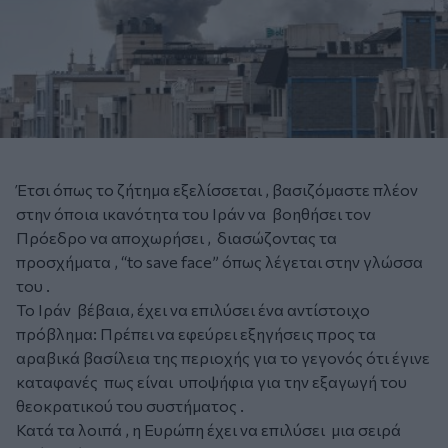
Έτσι όπως το ζήτημα εξελίσσεται , βασιζόμαστε πλέον
στην όποια ικανότητα του Ιράν να βοηθήσει τον
Πρόεδρο να αποχωρήσει , διασώζοντας τα
προσχήματα , “to save face” όπως λέγεται στην γλώσσα
του .
Το Ιράν βέβαια, έχει να επιλύσει ένα αντίστοιχο
πρόβλημα: Πρέπει να εφεύρει εξηγήσεις προς τα
αραβικά βασίλεια της περιοχής για το γεγονός ότι έγινε
καταφανές πως είναι υποψήφια για την εξαγωγή του
θεοκρατικού του συστήματος .
Κατά τα λοιπά , η Ευρώπη έχει να επιλύσει μια σειρά