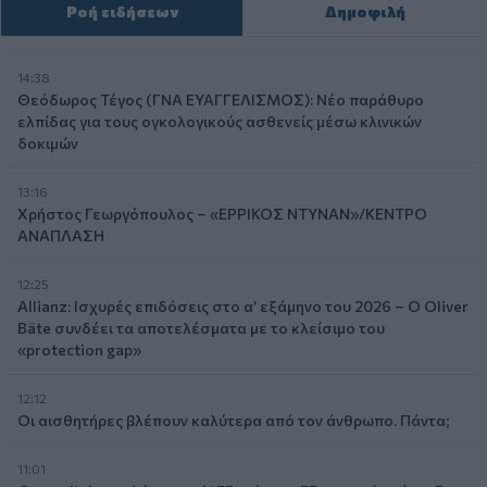
Ροή ειδήσεων
Δημοφιλή
14:38
Θεόδωρος Τέγος (ΓΝΑ ΕΥΑΓΓΕΛΙΣΜΟΣ): Νέο παράθυρο
ελπίδας για τους ογκολογικούς ασθενείς μέσω κλινικών
δοκιμών
13:16
Χρήστος Γεωργόπουλος – «ΕΡΡΙΚΟΣ ΝΤΥΝΑΝ»/ΚΕΝΤΡΟ
ΑΝΑΠΛΑΣΗ
12:25
Allianz: Ισχυρές επιδόσεις στο α’ εξάμηνο του 2026 – Ο Oliver
Bäte συνδέει τα αποτελέσματα με το κλείσιμο του
«protection gap»
12:12
Οι αισθητήρες βλέπουν καλύτερα από τον άνθρωπο. Πάντα;
11:01